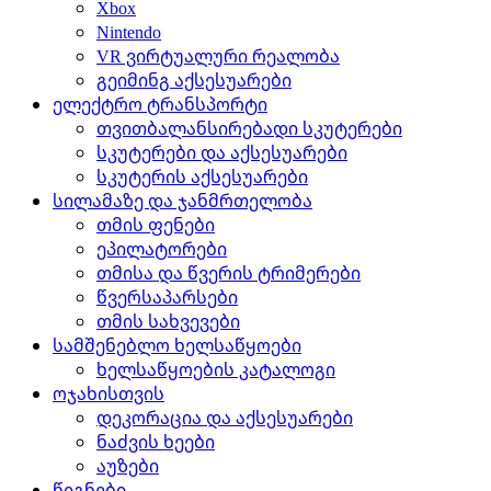
Xbox
Nintendo
VR ვირტუალური რეალობა
გეიმინგ აქსესუარები
ელექტრო ტრანსპორტი
თვითბალანსირებადი სკუტერები
სკუტერები და აქსესუარები
სკუტერის აქსესუარები
სილამაზე და ჯანმრთელობა
თმის ფენები
ეპილატორები
თმისა და წვერის ტრიმერები
წვერსაპარსები
თმის სახვევები
სამშენებლო ხელსაწყოები
ხელსაწყოების კატალოგი
ოჯახისთვის
დეკორაცია და აქსესუარები
ნაძვის ხეები
აუზები
წიგნები