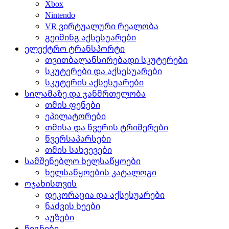
Xbox
Nintendo
VR ვირტუალური რეალობა
გეიმინგ აქსესუარები
ელექტრო ტრანსპორტი
თვითბალანსირებადი სკუტერები
სკუტერები და აქსესუარები
სკუტერის აქსესუარები
სილამაზე და ჯანმრთელობა
თმის ფენები
ეპილატორები
თმისა და წვერის ტრიმერები
წვერსაპარსები
თმის სახვევები
სამშენებლო ხელსაწყოები
ხელსაწყოების კატალოგი
ოჯახისთვის
დეკორაცია და აქსესუარები
ნაძვის ხეები
აუზები
წიგნები