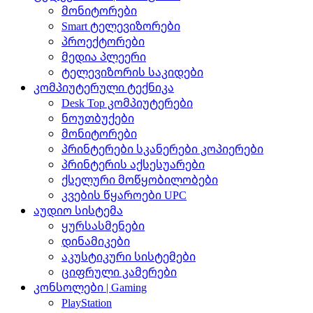
მონიტორები
Smart ტელევიზორები
პროექტორები
მედია პლეერი
ტელევიზორის საკიდები
კომპიუტერული ტექნიკა
Desk Top კომპიუტერები
ნოუთბუქები
მონიტორები
პრინტერები სკანერები კოპიერები
პრინტერის აქსესუარები
ქსელური მოწყობილობები
კვების წყაროები UPC
აუდიო სისტემა
ყურსასმენები
დინამიკები
აკუსტიკური სისტემები
ციფრული კამერები
კონსოლები | Gaming
PlayStation