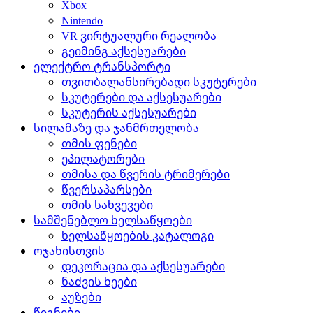
Xbox
Nintendo
VR ვირტუალური რეალობა
გეიმინგ აქსესუარები
ელექტრო ტრანსპორტი
თვითბალანსირებადი სკუტერები
სკუტერები და აქსესუარები
სკუტერის აქსესუარები
სილამაზე და ჯანმრთელობა
თმის ფენები
ეპილატორები
თმისა და წვერის ტრიმერები
წვერსაპარსები
თმის სახვევები
სამშენებლო ხელსაწყოები
ხელსაწყოების კატალოგი
ოჯახისთვის
დეკორაცია და აქსესუარები
ნაძვის ხეები
აუზები
წიგნები