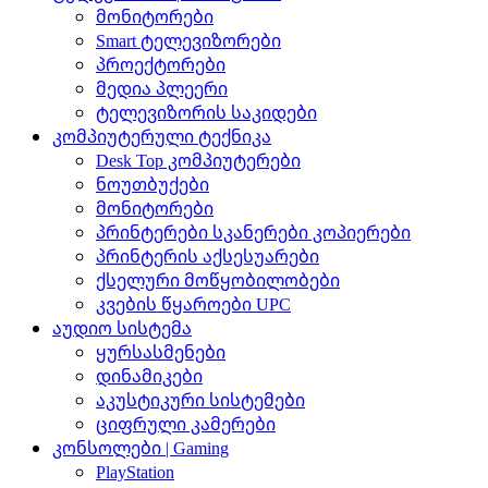
მონიტორები
Smart ტელევიზორები
პროექტორები
მედია პლეერი
ტელევიზორის საკიდები
კომპიუტერული ტექნიკა
Desk Top კომპიუტერები
ნოუთბუქები
მონიტორები
პრინტერები სკანერები კოპიერები
პრინტერის აქსესუარები
ქსელური მოწყობილობები
კვების წყაროები UPC
აუდიო სისტემა
ყურსასმენები
დინამიკები
აკუსტიკური სისტემები
ციფრული კამერები
კონსოლები | Gaming
PlayStation