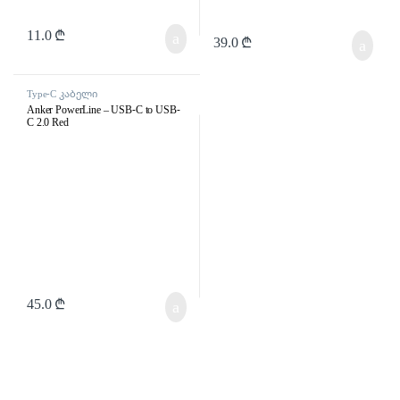
11.0
₾
39.0
₾
Type-C კაბელი
Anker PowerLine – USB-C to USB-
C 2.0 Red
45.0
₾