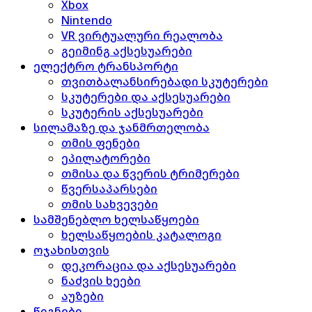
Xbox
Nintendo
VR ვირტუალური რეალობა
გეიმინგ აქსესუარები
ელექტრო ტრანსპორტი
თვითბალანსირებადი სკუტერები
სკუტერები და აქსესუარები
სკუტერის აქსესუარები
სილამაზე და ჯანმრთელობა
თმის ფენები
ეპილატორები
თმისა და წვერის ტრიმერები
წვერსაპარსები
თმის სახვევები
სამშენებლო ხელსაწყოები
ხელსაწყოების კატალოგი
ოჯახისთვის
დეკორაცია და აქსესუარები
ნაძვის ხეები
აუზები
წიგნები