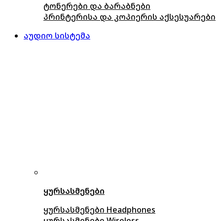
ტონერები და ბარაბნები
პრინტერისა და კოპიერის აქსესუარები
აუდიო სისტემა
ყურსასმენები
ყურსასმენები Headphones
ყურსასმენები Wireless