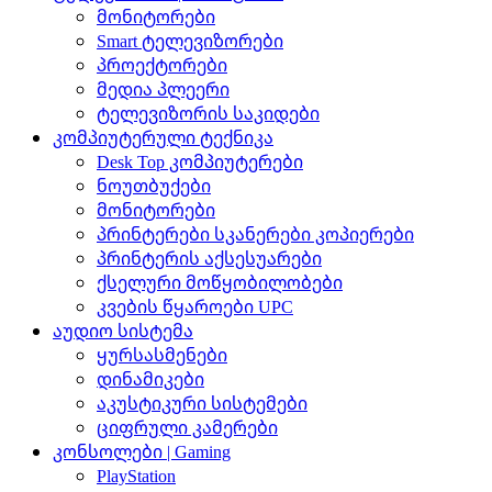
მონიტორები
Smart ტელევიზორები
პროექტორები
მედია პლეერი
ტელევიზორის საკიდები
კომპიუტერული ტექნიკა
Desk Top კომპიუტერები
ნოუთბუქები
მონიტორები
პრინტერები სკანერები კოპიერები
პრინტერის აქსესუარები
ქსელური მოწყობილობები
კვების წყაროები UPC
აუდიო სისტემა
ყურსასმენები
დინამიკები
აკუსტიკური სისტემები
ციფრული კამერები
კონსოლები | Gaming
PlayStation