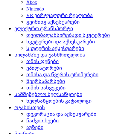
Xbox
Nintendo
VR ვირტუალური რეალობა
გეიმინგ აქსესუარები
ელექტრო ტრანსპორტი
თვითბალანსირებადი სკუტერები
სკუტერები და აქსესუარები
სკუტერის აქსესუარები
სილამაზე და ჯანმრთელობა
თმის ფენები
ეპილატორები
თმისა და წვერის ტრიმერები
წვერსაპარსები
თმის სახვევები
სამშენებლო ხელსაწყოები
ხელსაწყოების კატალოგი
ოჯახისთვის
დეკორაცია და აქსესუარები
ნაძვის ხეები
აუზები
წიგნები