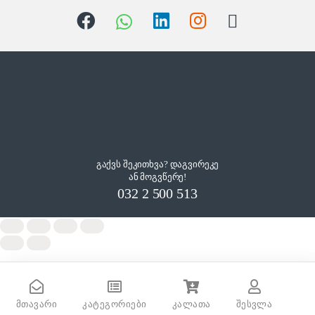
გაქვს შეკითხვა? დაგვირეკე
ან მოგვწერე!
032 2 500 513
AR09TSHZAWKNER Indoor
მთავარი
კატეგორიები
კალათა
შესვლა