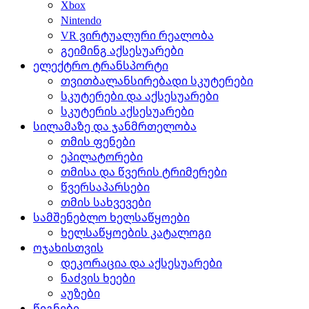
Xbox
Nintendo
VR ვირტუალური რეალობა
გეიმინგ აქსესუარები
ელექტრო ტრანსპორტი
თვითბალანსირებადი სკუტერები
სკუტერები და აქსესუარები
სკუტერის აქსესუარები
სილამაზე და ჯანმრთელობა
თმის ფენები
ეპილატორები
თმისა და წვერის ტრიმერები
წვერსაპარსები
თმის სახვევები
სამშენებლო ხელსაწყოები
ხელსაწყოების კატალოგი
ოჯახისთვის
დეკორაცია და აქსესუარები
ნაძვის ხეები
აუზები
წიგნები