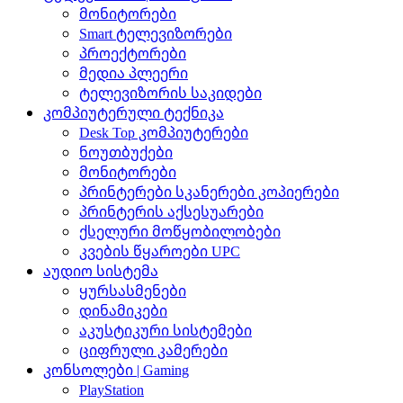
მონიტორები
Smart ტელევიზორები
პროექტორები
მედია პლეერი
ტელევიზორის საკიდები
კომპიუტერული ტექნიკა
Desk Top კომპიუტერები
ნოუთბუქები
მონიტორები
პრინტერები სკანერები კოპიერები
პრინტერის აქსესუარები
ქსელური მოწყობილობები
კვების წყაროები UPC
აუდიო სისტემა
ყურსასმენები
დინამიკები
აკუსტიკური სისტემები
ციფრული კამერები
კონსოლები | Gaming
PlayStation