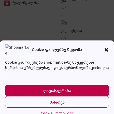
ჰუალინგ პლაზა
შესვლა
Cookie ფაილებზე წვდომა
Cookie გამოიყენება Shopmart.ge-ზე საუკეთესო
სერვისის უზრუნველსაყოფად, პერსონალიზაციისთვის
პირადი კაბინეტი
.
დადასტურება
მართვა
მთავარი
კატეგორიები
კალათა
შესვლა
Arzum AR5051
Cookie პოლიტიკა