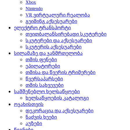
Xbox
Nintendo
VR ვირტუალური რეალობა
გეიმინგ აქსესუარები
ელექტრო ტრანსპორტი
თვითბალანსირებადი სკუტერები
სკუტერები და აქსესუარები
სკუტერის აქსესუარები
სილამაზე და ჯანმრთელობა
თმის ფენები
ეპილატორები
თმისა და წვერის ტრიმერები
წვერსაპარსები
თმის სახვევები
სამშენებლო ხელსაწყოები
ხელსაწყოების კატალოგი
ოჯახისთვის
დეკორაცია და აქსესუარები
ნაძვის ხეები
აუზები
წიგნები