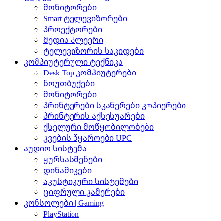
მონიტორები
Smart ტელევიზორები
პროექტორები
მედია პლეერი
ტელევიზორის საკიდები
კომპიუტერული ტექნიკა
Desk Top კომპიუტერები
ნოუთბუქები
მონიტორები
პრინტერები სკანერები კოპიერები
პრინტერის აქსესუარები
ქსელური მოწყობილობები
კვების წყაროები UPC
აუდიო სისტემა
ყურსასმენები
დინამიკები
აკუსტიკური სისტემები
ციფრული კამერები
კონსოლები | Gaming
PlayStation