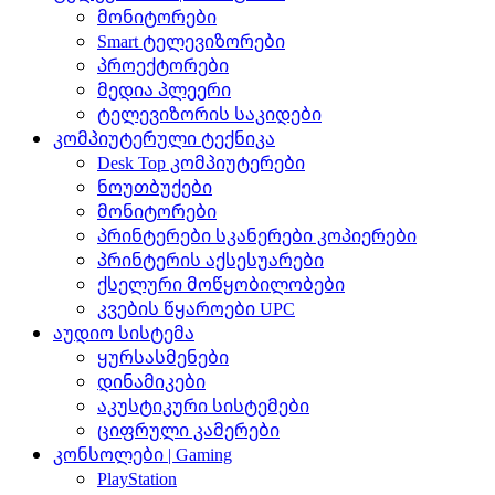
მონიტორები
Smart ტელევიზორები
პროექტორები
მედია პლეერი
ტელევიზორის საკიდები
კომპიუტერული ტექნიკა
Desk Top კომპიუტერები
ნოუთბუქები
მონიტორები
პრინტერები სკანერები კოპიერები
პრინტერის აქსესუარები
ქსელური მოწყობილობები
კვების წყაროები UPC
აუდიო სისტემა
ყურსასმენები
დინამიკები
აკუსტიკური სისტემები
ციფრული კამერები
კონსოლები | Gaming
PlayStation