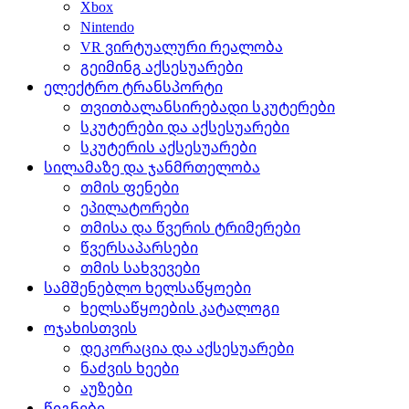
Xbox
Nintendo
VR ვირტუალური რეალობა
გეიმინგ აქსესუარები
ელექტრო ტრანსპორტი
თვითბალანსირებადი სკუტერები
სკუტერები და აქსესუარები
სკუტერის აქსესუარები
სილამაზე და ჯანმრთელობა
თმის ფენები
ეპილატორები
თმისა და წვერის ტრიმერები
წვერსაპარსები
თმის სახვევები
სამშენებლო ხელსაწყოები
ხელსაწყოების კატალოგი
ოჯახისთვის
დეკორაცია და აქსესუარები
ნაძვის ხეები
აუზები
წიგნები