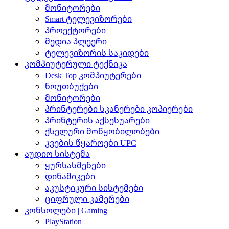
მონიტორები
Smart ტელევიზორები
პროექტორები
მედია პლეერი
ტელევიზორის საკიდები
კომპიუტერული ტექნიკა
Desk Top კომპიუტერები
ნოუთბუქები
მონიტორები
პრინტერები სკანერები კოპიერები
პრინტერის აქსესუარები
ქსელური მოწყობილობები
კვების წყაროები UPC
აუდიო სისტემა
ყურსასმენები
დინამიკები
აკუსტიკური სისტემები
ციფრული კამერები
კონსოლები | Gaming
PlayStation