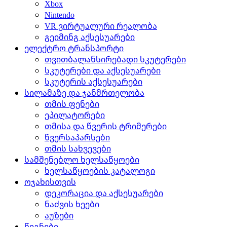
Xbox
Nintendo
VR ვირტუალური რეალობა
გეიმინგ აქსესუარები
ელექტრო ტრანსპორტი
თვითბალანსირებადი სკუტერები
სკუტერები და აქსესუარები
სკუტერის აქსესუარები
სილამაზე და ჯანმრთელობა
თმის ფენები
ეპილატორები
თმისა და წვერის ტრიმერები
წვერსაპარსები
თმის სახვევები
სამშენებლო ხელსაწყოები
ხელსაწყოების კატალოგი
ოჯახისთვის
დეკორაცია და აქსესუარები
ნაძვის ხეები
აუზები
წიგნები