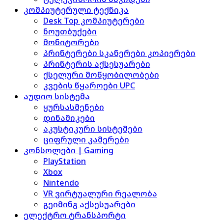
კომპიუტერული ტექნიკა
Desk Top კომპიუტერები
ნოუთბუქები
მონიტორები
პრინტერები სკანერები კოპიერები
პრინტერის აქსესუარები
ქსელური მოწყობილობები
კვების წყაროები UPC
აუდიო სისტემა
ყურსასმენები
დინამიკები
აკუსტიკური სისტემები
ციფრული კამერები
კონსოლები | Gaming
PlayStation
Xbox
Nintendo
VR ვირტუალური რეალობა
გეიმინგ აქსესუარები
ელექტრო ტრანსპორტი