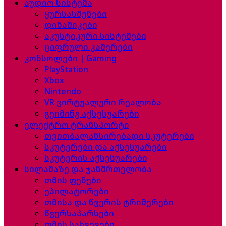
აუდიო სისტემა
ყურსასმენები
დინამიკები
აკუსტიკური სისტემები
ციფრული კამერები
კონსოლები | Gaming
PlayStation
Xbox
Nintendo
VR ვირტუალური რეალობა
გეიმინგ აქსესუარები
ელექტრო ტრანსპორტი
თვითბალანსირებადი სკუტერები
სკუტერები და აქსესუარები
სკუტერის აქსესუარები
სილამაზე და ჯანმრთელობა
თმის ფენები
ეპილატორები
თმისა და წვერის ტრიმერები
წვერსაპარსები
თმის სახვევები