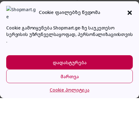
Cookie ფაილებზე წვდომა
Cookie გამოიყენება Shopmart.ge-ზე საუკეთესო
სერვისის უზრუნველსაყოფად, პერსონალიზაციისთვის
პირადი კაბინეტი
.
დადასტურება
მართვა
მთავარი
კატეგორიები
კალათა
შესვლა
Cookie პოლიტიკა
BEKO HILW 64225 SW
ყიდვა
629.0
₾
გაქვს შეკითხვა?
დაგვირეკე ან მოგვწერე!
032 2 500 513