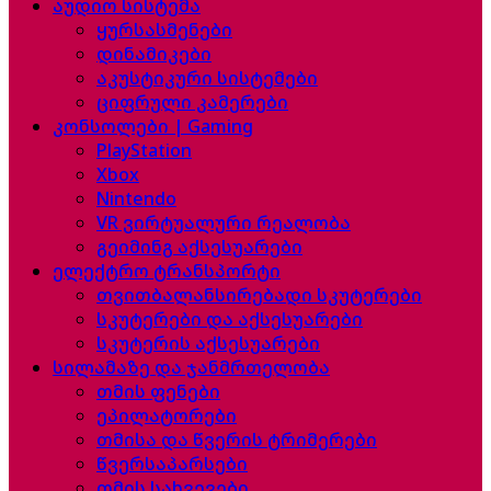
აუდიო სისტემა
ყურსასმენები
დინამიკები
აკუსტიკური სისტემები
ციფრული კამერები
კონსოლები | Gaming
PlayStation
Xbox
Nintendo
VR ვირტუალური რეალობა
გეიმინგ აქსესუარები
ელექტრო ტრანსპორტი
თვითბალანსირებადი სკუტერები
სკუტერები და აქსესუარები
სკუტერის აქსესუარები
სილამაზე და ჯანმრთელობა
თმის ფენები
ეპილატორები
თმისა და წვერის ტრიმერები
წვერსაპარსები
თმის სახვევები