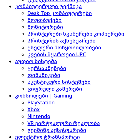
კომპიუტერული ტექნიკა
Desk Top კომპიუტერები
ნოუთბუქები
მონიტორები
პრინტერები სკანერები კოპიერები
პრინტერის აქსესუარები
ქსელური მოწყობილობები
კვების წყაროები UPC
აუდიო სისტემა
ყურსასმენები
დინამიკები
აკუსტიკური სისტემები
ციფრული კამერები
კონსოლები | Gaming
PlayStation
Xbox
Nintendo
VR ვირტუალური რეალობა
გეიმინგ აქსესუარები
ელექტრო ტრანსპორტი