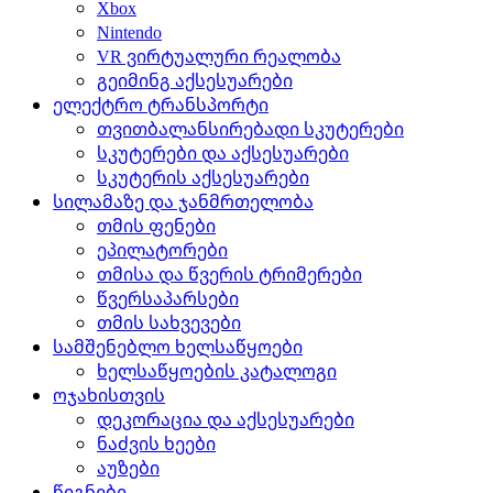
Xbox
Nintendo
VR ვირტუალური რეალობა
გეიმინგ აქსესუარები
ელექტრო ტრანსპორტი
თვითბალანსირებადი სკუტერები
სკუტერები და აქსესუარები
სკუტერის აქსესუარები
სილამაზე და ჯანმრთელობა
თმის ფენები
ეპილატორები
თმისა და წვერის ტრიმერები
წვერსაპარსები
თმის სახვევები
სამშენებლო ხელსაწყოები
ხელსაწყოების კატალოგი
ოჯახისთვის
დეკორაცია და აქსესუარები
ნაძვის ხეები
აუზები
წიგნები