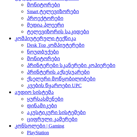
მონიტორები
Smart ტელევიზორები
პროექტორები
მედია პლეერი
ტელევიზორის საკიდები
კომპიუტერული ტექნიკა
Desk Top კომპიუტერები
ნოუთბუქები
მონიტორები
პრინტერები სკანერები კოპიერები
პრინტერის აქსესუარები
ქსელური მოწყობილობები
კვების წყაროები UPC
აუდიო სისტემა
ყურსასმენები
დინამიკები
აკუსტიკური სისტემები
ციფრული კამერები
კონსოლები | Gaming
PlayStation