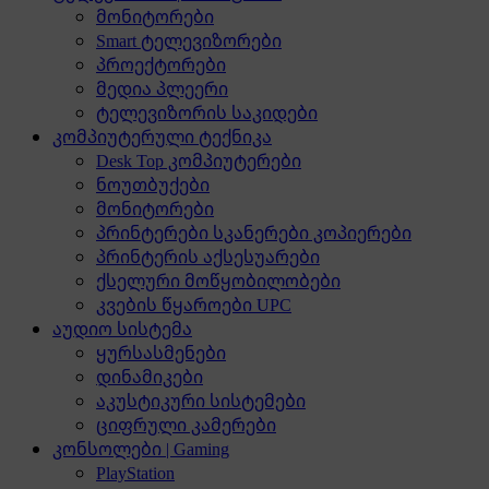
მონიტორები
Smart ტელევიზორები
პროექტორები
მედია პლეერი
ტელევიზორის საკიდები
კომპიუტერული ტექნიკა
Desk Top კომპიუტერები
ნოუთბუქები
მონიტორები
პრინტერები სკანერები კოპიერები
პრინტერის აქსესუარები
ქსელური მოწყობილობები
კვების წყაროები UPC
აუდიო სისტემა
ყურსასმენები
დინამიკები
აკუსტიკური სისტემები
ციფრული კამერები
კონსოლები | Gaming
PlayStation