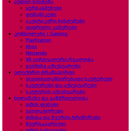
აუდიო სისტემა
ყურსასმენები
დინამიკები
აკუსტიკური სისტემები
ციფრული კამერები
კონსოლები | Gaming
PlayStation
Xbox
Nintendo
VR ვირტუალური რეალობა
გეიმინგ აქსესუარები
ელექტრო ტრანსპორტი
თვითბალანსირებადი სკუტერები
სკუტერები და აქსესუარები
სკუტერის აქსესუარები
სილამაზე და ჯანმრთელობა
თმის ფენები
ეპილატორები
თმისა და წვერის ტრიმერები
წვერსაპარსები
თმის სახვევები