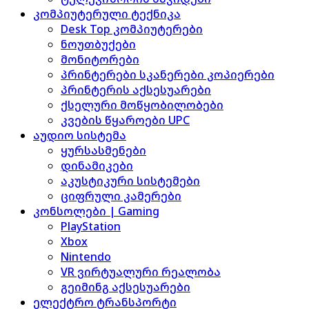
კომპიუტერული ტექნიკა
Desk Top კომპიუტერები
ნოუთბუქები
მონიტორები
პრინტერები სკანერები კოპიერები
პრინტერის აქსესუარები
ქსელური მოწყობილობები
კვების წყაროები UPC
აუდიო სისტემა
ყურსასმენები
დინამიკები
აკუსტიკური სისტემები
ციფრული კამერები
კონსოლები | Gaming
PlayStation
Xbox
Nintendo
VR ვირტუალური რეალობა
გეიმინგ აქსესუარები
ელექტრო ტრანსპორტი