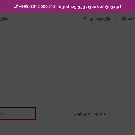
+995 (32) 2 500 513
- შეიძინე უკეთესი
მარტივად !
კეტში
კონტაქტი
სა
or: