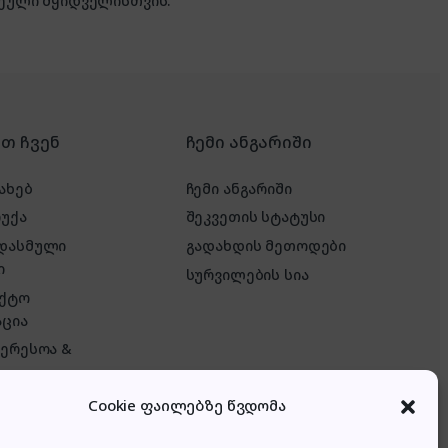
ული მყიდველისთვის.
რთ ჩვენ
ჩემი ანგარიში
ახებ
ჩემი ანგარიში
რუქა
შეკვეთის სტატუსი
 დასმული
გადახდის მეთოდები
ი
სურვილების სია
აქტო
ცია
ტერესოა &
Cookie ფაილებზე წვდომა