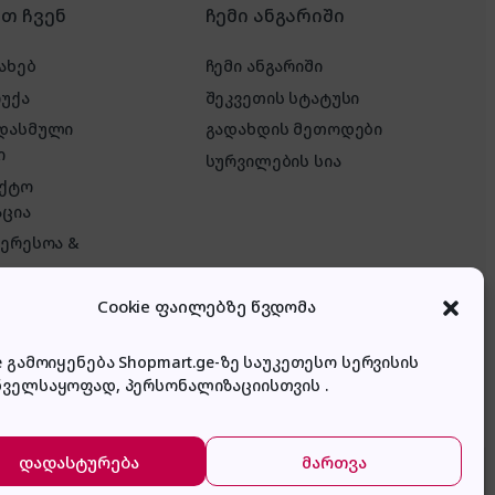
რთ ჩვენ
ჩემი ანგარიში
ახებ
ჩემი ანგარიში
რუქა
შეკვეთის სტატუსი
 დასმული
გადახდის მეთოდები
ი
სურვილების სია
აქტო
ცია
ტერესოა &
Cookie ფაილებზე წვდომა
e გამოიყენება Shopmart.ge-ზე საუკეთესო სერვისის
ნველსაყოფად, პერსონალიზაციისთვის .
დადასტურება
მართვა