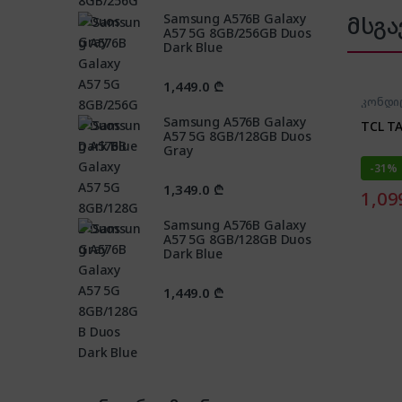
Samsung A576B Galaxy
მსგა
A57 5G 8GB/256GB Duos
Dark Blue
1,449.0
₾
კონდი
Samsung A576B Galaxy
TCL T
A57 5G 8GB/128GB Duos
Gray
-
31%
1,349.0
₾
1,09
Samsung A576B Galaxy
A57 5G 8GB/128GB Duos
Dark Blue
1,449.0
₾