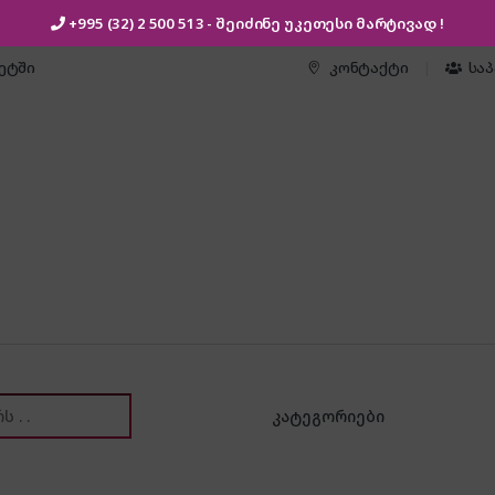
+995 (32) 2 500 513
- შეიძინე უკეთესი
მარტივად !
კეტში
კონტაქტი
სა
or: