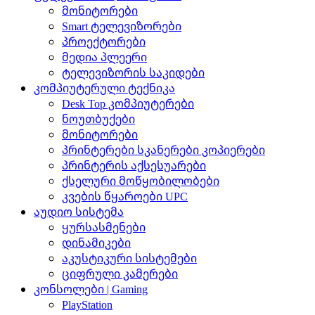
მონიტორები
Smart ტელევიზორები
პროექტორები
მედია პლეერი
ტელევიზორის საკიდები
კომპიუტერული ტექნიკა
Desk Top კომპიუტერები
ნოუთბუქები
მონიტორები
პრინტერები სკანერები კოპიერები
პრინტერის აქსესუარები
ქსელური მოწყობილობები
კვების წყაროები UPC
აუდიო სისტემა
ყურსასმენები
დინამიკები
აკუსტიკური სისტემები
ციფრული კამერები
კონსოლები | Gaming
PlayStation