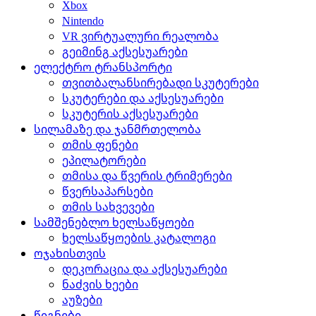
Xbox
Nintendo
VR ვირტუალური რეალობა
გეიმინგ აქსესუარები
ელექტრო ტრანსპორტი
თვითბალანსირებადი სკუტერები
სკუტერები და აქსესუარები
სკუტერის აქსესუარები
სილამაზე და ჯანმრთელობა
თმის ფენები
ეპილატორები
თმისა და წვერის ტრიმერები
წვერსაპარსები
თმის სახვევები
სამშენებლო ხელსაწყოები
ხელსაწყოების კატალოგი
ოჯახისთვის
დეკორაცია და აქსესუარები
ნაძვის ხეები
აუზები
წიგნები