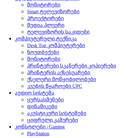
მონიტორები
Smart ტელევიზორები
პროექტორები
მედია პლეერი
ტელევიზორის საკიდები
კომპიუტერული ტექნიკა
Desk Top კომპიუტერები
ნოუთბუქები
მონიტორები
პრინტერები სკანერები კოპიერები
პრინტერის აქსესუარები
ქსელური მოწყობილობები
კვების წყაროები UPC
აუდიო სისტემა
ყურსასმენები
დინამიკები
აკუსტიკური სისტემები
ციფრული კამერები
კონსოლები | Gaming
PlayStation