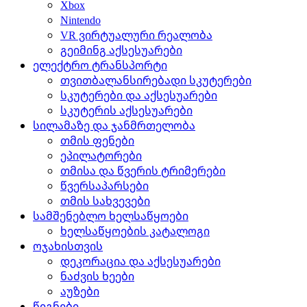
Xbox
Nintendo
VR ვირტუალური რეალობა
გეიმინგ აქსესუარები
ელექტრო ტრანსპორტი
თვითბალანსირებადი სკუტერები
სკუტერები და აქსესუარები
სკუტერის აქსესუარები
სილამაზე და ჯანმრთელობა
თმის ფენები
ეპილატორები
თმისა და წვერის ტრიმერები
წვერსაპარსები
თმის სახვევები
სამშენებლო ხელსაწყოები
ხელსაწყოების კატალოგი
ოჯახისთვის
დეკორაცია და აქსესუარები
ნაძვის ხეები
აუზები
წიგნები