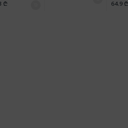
3
₾
64.9