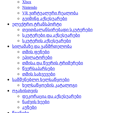
Xbox
Nintendo
VR ვირტუალური რეალობა
გეიმინგ აქსესუარები
ელექტრო ტრანსპორტი
თვითბალანსირებადი სკუტერები
სკუტერები და აქსესუარები
სკუტერის აქსესუარები
სილამაზე და ჯანმრთელობა
თმის ფენები
ეპილატორები
თმისა და წვერის ტრიმერები
წვერსაპარსები
თმის სახვევები
სამშენებლო ხელსაწყოები
ხელსაწყოების კატალოგი
ოჯახისთვის
დეკორაცია და აქსესუარები
ნაძვის ხეები
აუზები
წიგნები