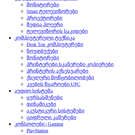
მონიტორები
Smart ტელევიზორები
პროექტორები
მედია პლეერი
ტელევიზორის საკიდები
კომპიუტერული ტექნიკა
Desk Top კომპიუტერები
ნოუთბუქები
მონიტორები
პრინტერები სკანერები კოპიერები
პრინტერის აქსესუარები
ქსელური მოწყობილობები
კვების წყაროები UPC
აუდიო სისტემა
ყურსასმენები
დინამიკები
აკუსტიკური სისტემები
ციფრული კამერები
კონსოლები | Gaming
PlayStation