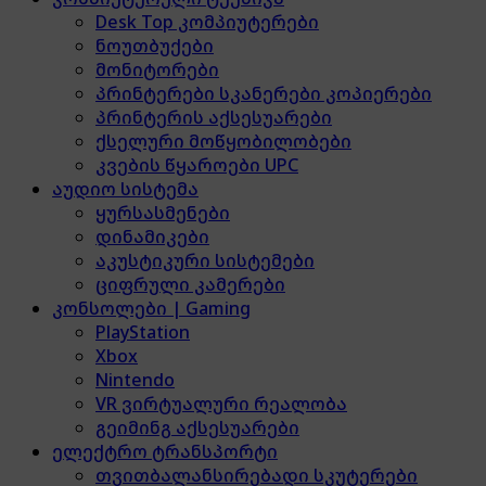
Desk Top კომპიუტერები
ნოუთბუქები
მონიტორები
პრინტერები სკანერები კოპიერები
პრინტერის აქსესუარები
ქსელური მოწყობილობები
კვების წყაროები UPC
აუდიო სისტემა
ყურსასმენები
დინამიკები
აკუსტიკური სისტემები
ციფრული კამერები
კონსოლები | Gaming
PlayStation
Xbox
Nintendo
VR ვირტუალური რეალობა
გეიმინგ აქსესუარები
ელექტრო ტრანსპორტი
თვითბალანსირებადი სკუტერები