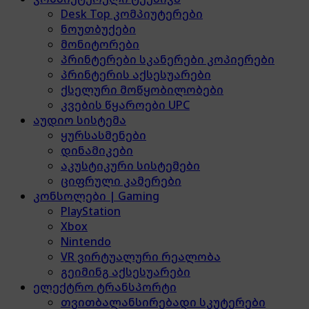
Desk Top კომპიუტერები
ნოუთბუქები
მონიტორები
პრინტერები სკანერები კოპიერები
პრინტერის აქსესუარები
ქსელური მოწყობილობები
კვების წყაროები UPC
აუდიო სისტემა
ყურსასმენები
დინამიკები
აკუსტიკური სისტემები
ციფრული კამერები
კონსოლები | Gaming
PlayStation
Xbox
Nintendo
VR ვირტუალური რეალობა
გეიმინგ აქსესუარები
ელექტრო ტრანსპორტი
თვითბალანსირებადი სკუტერები