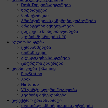
Desk Top კომპიუტერები
ნოუთბუქები
მონიტორები
პრინტერები სკანერები კოპიერები
პრინტერის აქსესუარები
ქსელური მოწყობილობები
კვების წყაროები UPC
აუდიო სისტემა
ყურსასმენები
დინამიკები
აკუსტიკური სისტემები
ციფრული კამერები
კონსოლები | Gaming
PlayStation
Xbox
Nintendo
VR ვირტუალური რეალობა
გეიმინგ აქსესუარები
ელექტრო ტრანსპორტი
თვითბალანსირებადი სკუტერები