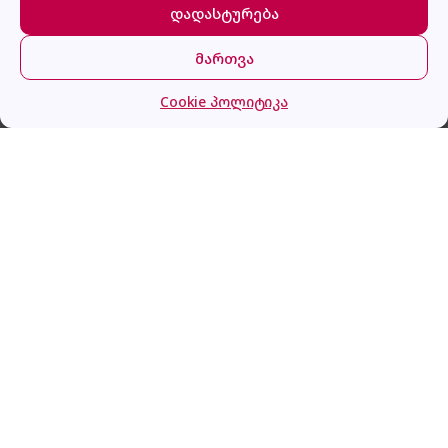
დადასტურება
მართვა
მთავარი
კატეგორიები
კალათა
შესვლა
ARDESTO FCM-D2100
Cookie პოლიტიკა
ყიდვა
95.0
₾
გაქვს შეკითხვა?
დაგვირეკე ან მოგვწერე!
032 2 500 513