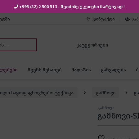
+995 (32) 2 500 513
- შეიძინე უკეთესი
მარტივად !
კეტში
კონტაქტი
სა
or:
ლებები
ჩვენს შესახებ
მაღაზია
განვადება
ვილი საყოფაცხოვრებო ტექნიკა
გამწოვი
გა
გამწოვი
გამწოვი-S