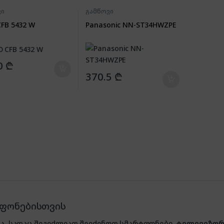
ვი
გამწოვი
CFB 5432 W
Panasonic NN-ST34HWZPE
0
₾
370.5
₾
ტფონებისთვის
ა
, სადაც შეგიძლიათ შეიძინოთ სმარტფონები,
ტელევიზორ