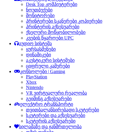
Desk Top კომპიუტერები
ნოუთბუქები
მონიტორები
პრინტერები სკანერები კოპიერები
პრინტერის აქსესუარები
ქსელური მოწყობილობები
კვების წყაროები UPC
აუდიო სისტემა
ყურსასმენები
დინამიკები
აკუსტიკური სისტემები
ციფრული კამერები
კონსოლები | Gaming
PlayStation
Xbox
Nintendo
VR ვირტუალური რეალობა
გეიმინგ აქსესუარები
ელექტრო ტრანსპორტი
თვითბალანსირებადი სკუტერები
სკუტერები და აქსესუარები
სკუტერის აქსესუარები
სილამაზე და ჯანმრთელობა