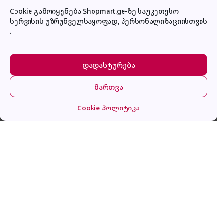
Cookie გამოიყენება Shopmart.ge-ზე საუკეთესო
სერვისის უზრუნველსაყოფად, პერსონალიზაციისთვის
პირადი კაბინეტი
.
დადასტურება
მართვა
მთავარი
კატეგორიები
კალათა
შესვლა
Cookie პოლიტიკა
GMB HDMI High speed male-male cable, 1 m, bulk
package
გაქვს შეკითხვა?
დაგვირეკე ან მოგვწერე!
032 2 500 513