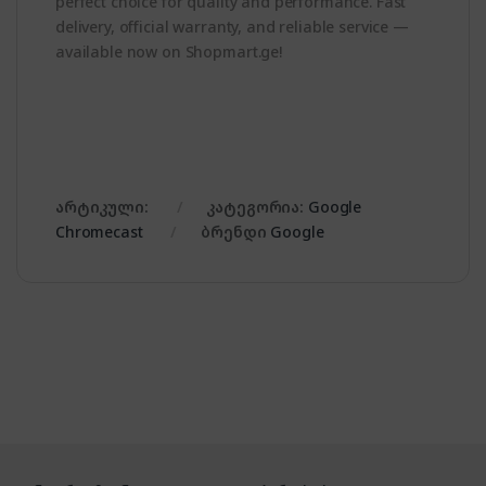
perfect choice for quality and performance. Fast
delivery, official warranty, and reliable service —
available now on Shopmart.ge!
არტიკული:
კატეგორია:
Google
Chromecast
ბრენდი
Google