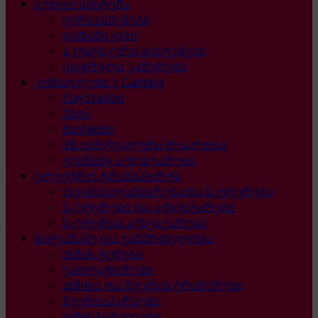
აუდიო სისტემა
ყურსასმენები
დინამიკები
აკუსტიკური სისტემები
ციფრული კამერები
კონსოლები | Gaming
PlayStation
Xbox
Nintendo
VR ვირტუალური რეალობა
გეიმინგ აქსესუარები
ელექტრო ტრანსპორტი
თვითბალანსირებადი სკუტერები
სკუტერები და აქსესუარები
სკუტერის აქსესუარები
სილამაზე და ჯანმრთელობა
თმის ფენები
ეპილატორები
თმისა და წვერის ტრიმერები
წვერსაპარსები
თმის სახვევები