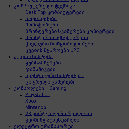
კომპიუტერული ტექნიკა
Desk Top კომპიუტერები
ნოუთბუქები
მონიტორები
პრინტერები სკანერები კოპიერები
პრინტერის აქსესუარები
ქსელური მოწყობილობები
კვების წყაროები UPC
აუდიო სისტემა
ყურსასმენები
დინამიკები
აკუსტიკური სისტემები
ციფრული კამერები
კონსოლები | Gaming
PlayStation
Xbox
Nintendo
VR ვირტუალური რეალობა
გეიმინგ აქსესუარები
ელექტრო ტრანსპორტი