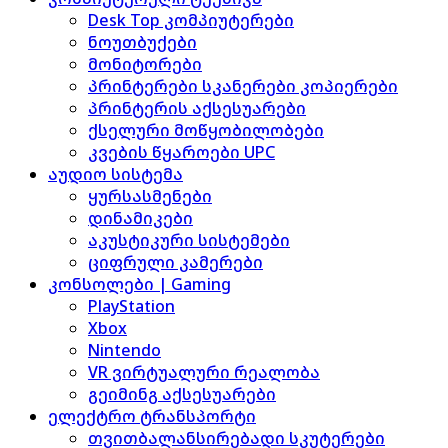
Desk Top კომპიუტერები
ნოუთბუქები
მონიტორები
პრინტერები სკანერები კოპიერები
პრინტერის აქსესუარები
ქსელური მოწყობილობები
კვების წყაროები UPC
აუდიო სისტემა
ყურსასმენები
დინამიკები
აკუსტიკური სისტემები
ციფრული კამერები
კონსოლები | Gaming
PlayStation
Xbox
Nintendo
VR ვირტუალური რეალობა
გეიმინგ აქსესუარები
ელექტრო ტრანსპორტი
თვითბალანსირებადი სკუტერები