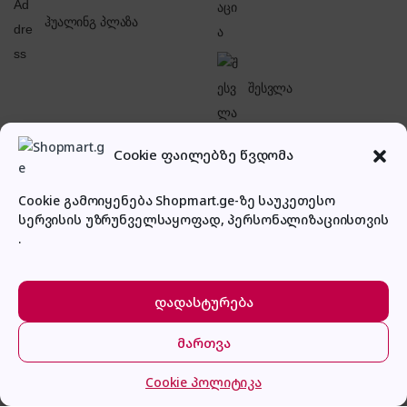
ჰუალინგ პლაზა
შესვლა
Cookie ფაილებზე წვდომა
Cookie გამოიყენება Shopmart.ge-ზე საუკეთესო
სერვისის უზრუნველსაყოფად, პერსონალიზაციისთვის
პირადი კაბინეტი
.
დადასტურება
მართვა
მთავარი
კატეგორიები
კალათა
შესვლა
Cookie პოლიტიკა
Hotpoint Ariston FI6 864 SH IX HA