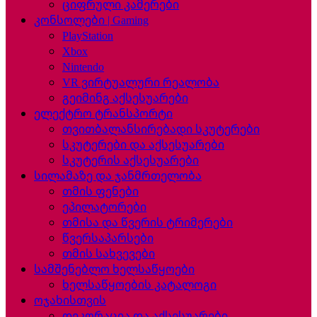
ციფრული კამერები
კონსოლები | Gaming
PlayStation
Xbox
Nintendo
VR ვირტუალური რეალობა
გეიმინგ აქსესუარები
ელექტრო ტრანსპორტი
თვითბალანსირებადი სკუტერები
სკუტერები და აქსესუარები
სკუტერის აქსესუარები
სილამაზე და ჯანმრთელობა
თმის ფენები
ეპილატორები
თმისა და წვერის ტრიმერები
წვერსაპარსები
თმის სახვევები
სამშენებლო ხელსაწყოები
ხელსაწყოების კატალოგი
ოჯახისთვის
დეკორაცია და აქსესუარები