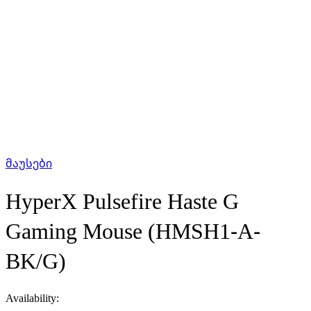
მაუსები
HyperX Pulsefire Haste G
Gaming Mouse (HMSH1-A-
BK/G)
Availability: