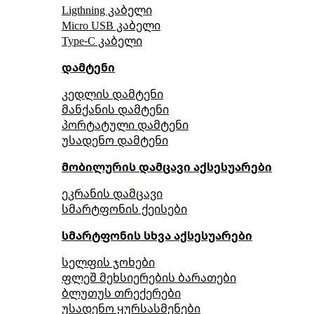
Ligthning კაბელი
Micro USB კაბელი
Type-C კაბელი
დამტენი
კედლის დამტენი
მანქანის დამტენი
პორტატული დამტენი
უსადენო დამტენი
მობილურის დამცავი აქსესუარები
ეკრანის დამცავი
სმარტფონის ქეისები
სმარტფონის სხვა აქსესუარები
სელფის ჯოხები
ფლეშ მეხსიერების ბარათები
ბლუთუს თრექერები
უსადენო ყურსასმენები