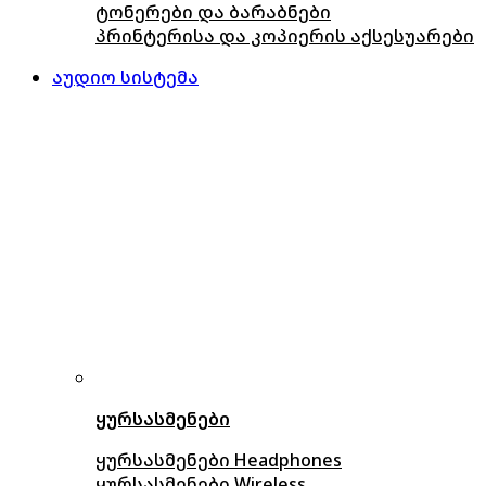
ტონერები და ბარაბნები
პრინტერისა და კოპიერის აქსესუარები
აუდიო სისტემა
ყურსასმენები
ყურსასმენები Headphones
ყურსასმენები Wireless