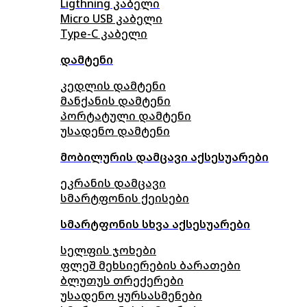
Ligthning კაბელი
Micro USB კაბელი
Type-C კაბელი
დამტენი
კედლის დამტენი
მანქანის დამტენი
პორტატული დამტენი
უსადენო დამტენი
მობილურის დამცავი აქსესუარები
ეკრანის დამცავი
სმარტფონის ქეისები
სმარტფონის სხვა აქსესუარები
სელფის ჯოხები
ფლეშ მეხსიერების ბარათები
ბლუთუს თრექერები
უსადენო ყურსასმენები