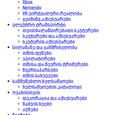
Xbox
Nintendo
VR ვირტუალური რეალობა
გეიმინგ აქსესუარები
ელექტრო ტრანსპორტი
თვითბალანსირებადი სკუტერები
სკუტერები და აქსესუარები
სკუტერის აქსესუარები
სილამაზე და ჯანმრთელობა
თმის ფენები
ეპილატორები
თმისა და წვერის ტრიმერები
წვერსაპარსები
თმის სახვევები
სამშენებლო ხელსაწყოები
ხელსაწყოების კატალოგი
ოჯახისთვის
დეკორაცია და აქსესუარები
ნაძვის ხეები
აუზები
წიგნები