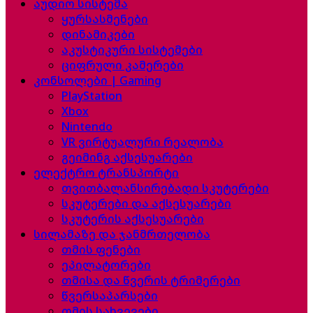
აუდიო სისტემა
ყურსასმენები
დინამიკები
აკუსტიკური სისტემები
ციფრული კამერები
კონსოლები | Gaming
PlayStation
Xbox
Nintendo
VR ვირტუალური რეალობა
გეიმინგ აქსესუარები
ელექტრო ტრანსპორტი
თვითბალანსირებადი სკუტერები
სკუტერები და აქსესუარები
სკუტერის აქსესუარები
სილამაზე და ჯანმრთელობა
თმის ფენები
ეპილატორები
თმისა და წვერის ტრიმერები
წვერსაპარსები
თმის სახვევები