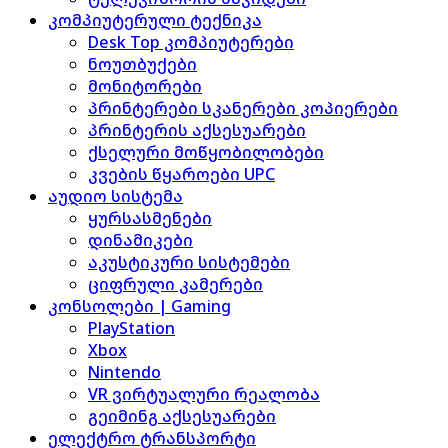
კომპიუტერული ტექნიკა
Desk Top კომპიუტერები
ნოუთბუქები
მონიტორები
პრინტერები სკანერები კოპიერები
პრინტერის აქსესუარები
ქსელური მოწყობილობები
კვების წყაროები UPC
აუდიო სისტემა
ყურსასმენები
დინამიკები
აკუსტიკური სისტემები
ციფრული კამერები
კონსოლები | Gaming
PlayStation
Xbox
Nintendo
VR ვირტუალური რეალობა
გეიმინგ აქსესუარები
ელექტრო ტრანსპორტი