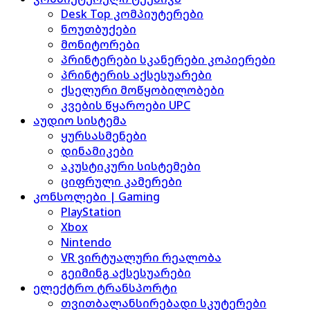
Desk Top კომპიუტერები
ნოუთბუქები
მონიტორები
პრინტერები სკანერები კოპიერები
პრინტერის აქსესუარები
ქსელური მოწყობილობები
კვების წყაროები UPC
აუდიო სისტემა
ყურსასმენები
დინამიკები
აკუსტიკური სისტემები
ციფრული კამერები
კონსოლები | Gaming
PlayStation
Xbox
Nintendo
VR ვირტუალური რეალობა
გეიმინგ აქსესუარები
ელექტრო ტრანსპორტი
თვითბალანსირებადი სკუტერები