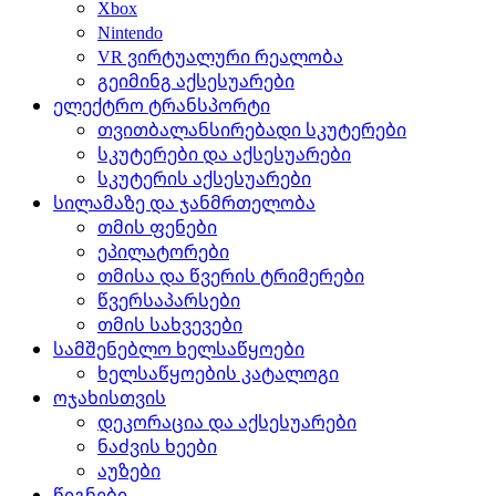
Xbox
Nintendo
VR ვირტუალური რეალობა
გეიმინგ აქსესუარები
ელექტრო ტრანსპორტი
თვითბალანსირებადი სკუტერები
სკუტერები და აქსესუარები
სკუტერის აქსესუარები
სილამაზე და ჯანმრთელობა
თმის ფენები
ეპილატორები
თმისა და წვერის ტრიმერები
წვერსაპარსები
თმის სახვევები
სამშენებლო ხელსაწყოები
ხელსაწყოების კატალოგი
ოჯახისთვის
დეკორაცია და აქსესუარები
ნაძვის ხეები
აუზები
წიგნები