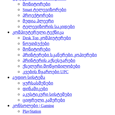
მონიტორები
Smart ტელევიზორები
პროექტორები
მედია პლეერი
ტელევიზორის საკიდები
კომპიუტერული ტექნიკა
Desk Top კომპიუტერები
ნოუთბუქები
მონიტორები
პრინტერები სკანერები კოპიერები
პრინტერის აქსესუარები
ქსელური მოწყობილობები
კვების წყაროები UPC
აუდიო სისტემა
ყურსასმენები
დინამიკები
აკუსტიკური სისტემები
ციფრული კამერები
კონსოლები | Gaming
PlayStation