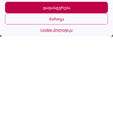
დადასტურება
მართვა
Midea 3041H
მთავარი
კატეგორიები
კალათა
შესვლა
Cookie პოლიტიკა
ყიდვა
449.0
₾
გაქვს შეკითხვა?
დაგვირეკე ან მოგვწერე!
032 2 500 513