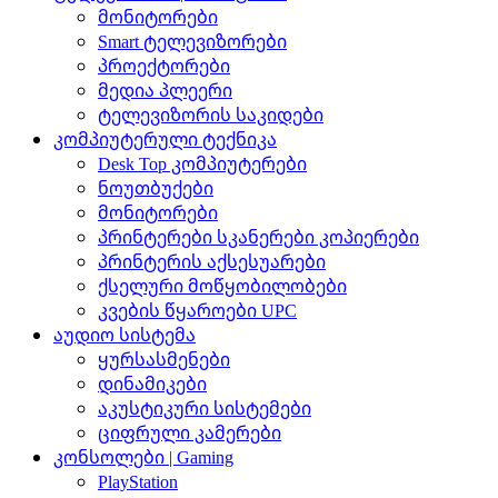
მონიტორები
Smart ტელევიზორები
პროექტორები
მედია პლეერი
ტელევიზორის საკიდები
კომპიუტერული ტექნიკა
Desk Top კომპიუტერები
ნოუთბუქები
მონიტორები
პრინტერები სკანერები კოპიერები
პრინტერის აქსესუარები
ქსელური მოწყობილობები
კვების წყაროები UPC
აუდიო სისტემა
ყურსასმენები
დინამიკები
აკუსტიკური სისტემები
ციფრული კამერები
კონსოლები | Gaming
PlayStation