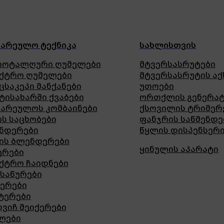
ზარეულო ტექნიკა
სახლისთვის
როტალღური ღუმელები
მტვერსასრუტები
ქტრო ღუმელები
მტვერსასრუტის აქ
ცსაკეპი მანქანები
უთოები
ტისახარში ქვაბები
ორთქლის გენერა
ზარეულოს კომბაინები
ქსოვილის ტრიმერ
ის საცხობები
ფანჯრის საწმენდე
ნდერები
წყლის დისპენსერ
ის ბლენდერები
ყინულის აპარატი
ერები
ქტრო ჩაიდნები
ნსაწურები
სერები
ტერები
დვიჩ მეიქერები
ლები