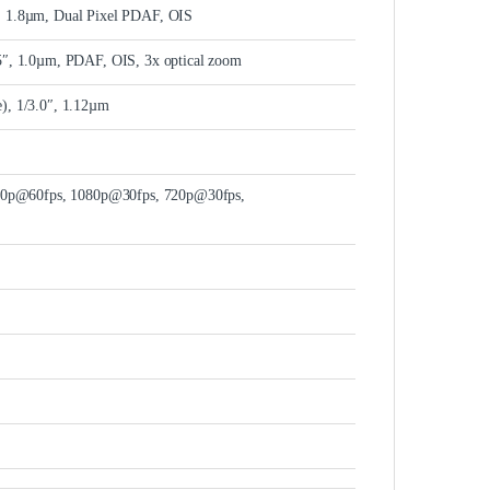
″, 1.8µm, Dual Pixel PDAF, OIS
.5″, 1.0µm, PDAF, OIS, 3x optical zoom
e), 1/3.0″, 1.12µm
0p@60fps, 1080p@30fps, 720p@30fps,