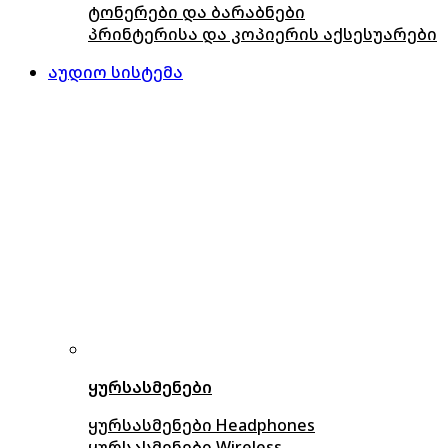
ტონერები და ბარაბნები
პრინტერისა და კოპიერის აქსესუარები
აუდიო სისტემა
ყურსასმენები
ყურსასმენები Headphones
ყურსასმენები Wireless