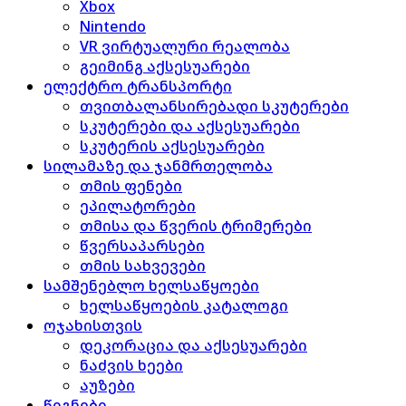
Xbox
Nintendo
VR ვირტუალური რეალობა
გეიმინგ აქსესუარები
ელექტრო ტრანსპორტი
თვითბალანსირებადი სკუტერები
სკუტერები და აქსესუარები
სკუტერის აქსესუარები
სილამაზე და ჯანმრთელობა
თმის ფენები
ეპილატორები
თმისა და წვერის ტრიმერები
წვერსაპარსები
თმის სახვევები
სამშენებლო ხელსაწყოები
ხელსაწყოების კატალოგი
ოჯახისთვის
დეკორაცია და აქსესუარები
ნაძვის ხეები
აუზები
წიგნები