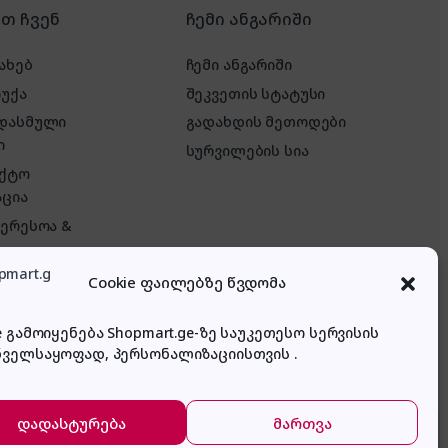
რთ ჩვენ
ჩემი ანგარიში
ახებ
ჩემი ანგარიში
რუქა
შეკვეთის სტატუსი
 დასმული
გადახდის მეთოდები
ი
სურვილების სია
აქტო
ცია
ტერესოა &
Cookie ფაილებზე წვდომა
e გამოიყენება Shopmart.ge-ზე საუკეთესო სერვისის
ნველსაყოფად, პერსონალიზაციისთვის .
დადასტურება
მართვა