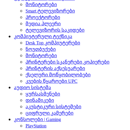
მონიტორები
Smart ტელევიზორები
პროექტორები
მედია პლეერი
ტელევიზორის საკიდები
კომპიუტერული ტექნიკა
Desk Top კომპიუტერები
ნოუთბუქები
მონიტორები
პრინტერები სკანერები კოპიერები
პრინტერის აქსესუარები
ქსელური მოწყობილობები
კვების წყაროები UPC
აუდიო სისტემა
ყურსასმენები
დინამიკები
აკუსტიკური სისტემები
ციფრული კამერები
კონსოლები | Gaming
PlayStation