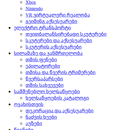
Xbox
Nintendo
VR ვირტუალური რეალობა
გეიმინგ აქსესუარები
ელექტრო ტრანსპორტი
თვითბალანსირებადი სკუტერები
სკუტერები და აქსესუარები
სკუტერის აქსესუარები
სილამაზე და ჯანმრთელობა
თმის ფენები
ეპილატორები
თმისა და წვერის ტრიმერები
წვერსაპარსები
თმის სახვევები
სამშენებლო ხელსაწყოები
ხელსაწყოების კატალოგი
ოჯახისთვის
დეკორაცია და აქსესუარები
ნაძვის ხეები
აუზები
წიგნები