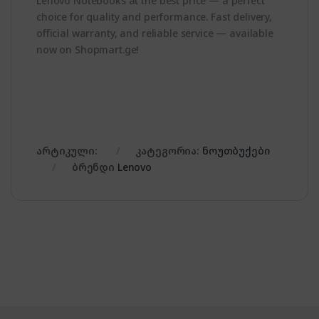
Lenovo Notebooks at the best price — a perfect
choice for quality and performance. Fast delivery,
official warranty, and reliable service — available
now on Shopmart.ge!
არტიკული:
კატეგორია:
ნოუთბუქები
ბრენდი
Lenovo