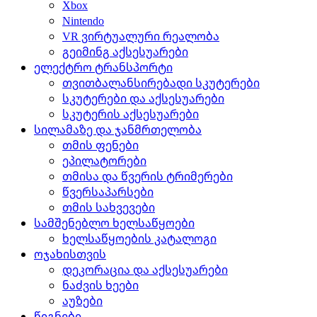
Xbox
Nintendo
VR ვირტუალური რეალობა
გეიმინგ აქსესუარები
ელექტრო ტრანსპორტი
თვითბალანსირებადი სკუტერები
სკუტერები და აქსესუარები
სკუტერის აქსესუარები
სილამაზე და ჯანმრთელობა
თმის ფენები
ეპილატორები
თმისა და წვერის ტრიმერები
წვერსაპარსები
თმის სახვევები
სამშენებლო ხელსაწყოები
ხელსაწყოების კატალოგი
ოჯახისთვის
დეკორაცია და აქსესუარები
ნაძვის ხეები
აუზები
წიგნები