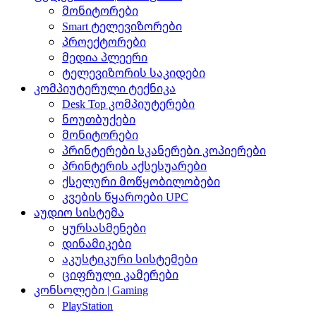
მონიტორები
Smart ტელევიზორები
პროექტორები
მედია პლეერი
ტელევიზორის საკიდები
კომპიუტერული ტექნიკა
Desk Top კომპიუტერები
ნოუთბუქები
მონიტორები
პრინტერები სკანერები კოპიერები
პრინტერის აქსესუარები
ქსელური მოწყობილობები
კვების წყაროები UPC
აუდიო სისტემა
ყურსასმენები
დინამიკები
აკუსტიკური სისტემები
ციფრული კამერები
კონსოლები | Gaming
PlayStation