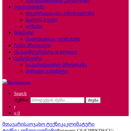
ხელსაწყოების კატალოგი
ოჯახისთვის
დეკორაცია და აქსესუარები
ნაძვის ხეები
აუზები
წიგნები
მათემათიკა ევერესტი
ჩემი პროფილი
ეს საინტერესოა & ბლოგი
პარტნიორი
საპარტნიორო პროგრამა
პირადი კაბინეტი
Search
ძებნა:
ძიება
0
მთავარი
საოჯახო ტექნიკა
კლიმატური
ტექნია
კონდიციონერი
Panasonic CS-E28RKDS/CU-